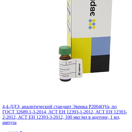
4,4-ДДЭ, аналитический стандарт Эврика P2004QVa, по
ГОСТ 32689.1-3-2014, АСТ ЕН 12393-1-2012, АСТ ЕН 12393-
2-2012, АСТ ЕН 12393-3-2012, 100 мкг/мл в ацетоне, 1 мл,
ампула