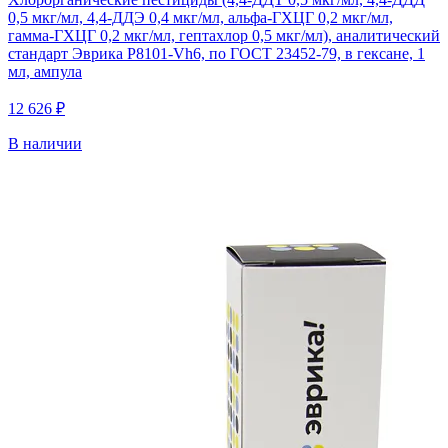
0,5 мкг/мл, 4,4-ДДЭ 0,4 мкг/мл, альфа-ГХЦГ 0,2 мкг/мл,
гамма-ГХЦГ 0,2 мкг/мл, гептахлор 0,5 мкг/мл), аналитический
стандарт Эврика P8101-Vh6, по ГОСТ 23452-79, в гексане, 1
мл, ампула
12 626 ₽
В наличии