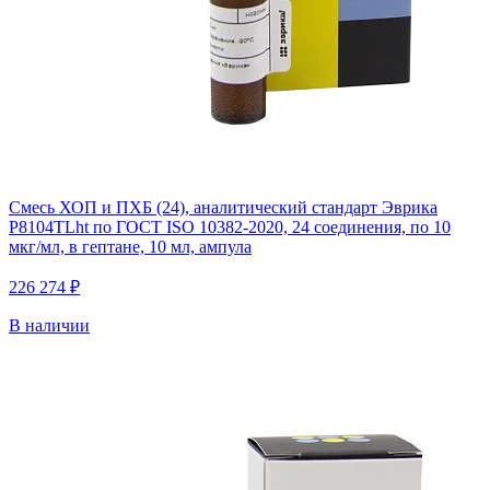
Смесь ХОП и ПХБ (24), аналитический стандарт Эврика
P8104TLht по ГОСТ ISO 10382-2020, 24 соединения, по 10
мкг/мл, в гептане, 10 мл, ампула
226 274 ₽
В наличии