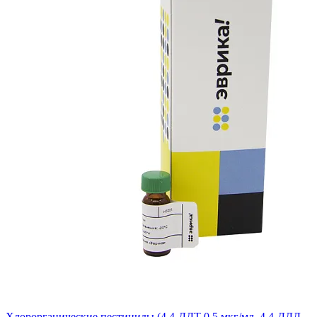
Хлорорганические пестициды (4,4-ДДТ 0,5 мкг/мл, 4,4-ДДД