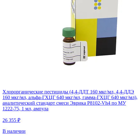
Хлорорганические пестициды (4,4-ДДТ 160 мкг/мл, 4,4-ДДЭ
160 мкг/мл, альфа-ГХЦГ 640 мкг/мл, гамма-ГХЦГ 640 мкг/мл),
аналитический стандарт смеси Эврика P8102-Vh4 по МУ
1222-75, 1 мл, ампула
26 355 ₽
В наличии