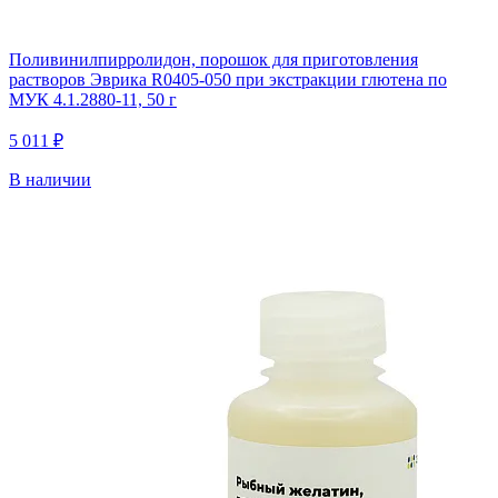
Поливинилпирролидон, порошок для приготовления
растворов Эврика R0405-050 при экстракции глютена по
МУК 4.1.2880-11, 50 г
5 011 ₽
В наличии