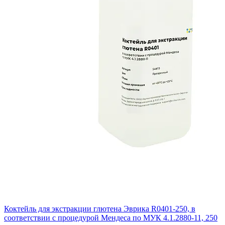
Коктейль для экстракции глютена Эврика R0401-250, в
соответствии с процедурой Мендеса по МУК 4.1.2880-11, 250