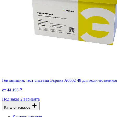
Гентамицин, тест-система Эврика A0502-48 для количественн
от 44 193 ₽
Под заказ
2 варианта
Каталог товаров
Каталог товаров