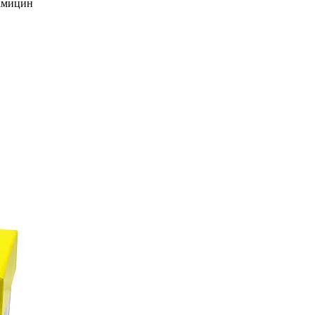
амицин