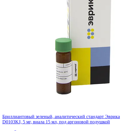
Бриллиантовый зеленый, аналитический стандарт Эврика
D0103KJ, 5 мг, виала 15 мл, под аргоновой подушкой