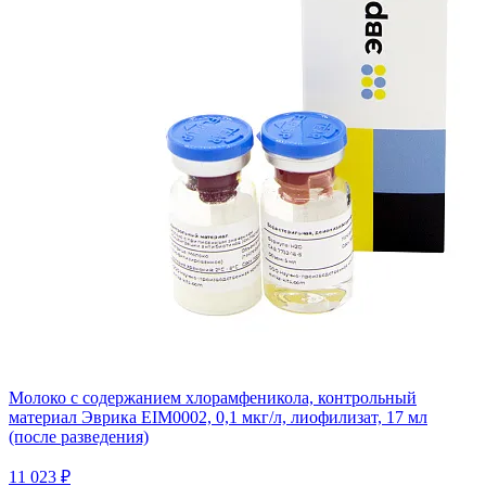
Молоко с содержанием хлорамфеникола, контрольный
материал Эврика EIM0002, 0,1 мкг/л, лиофилизат, 17 мл
(после разведения)
11 023 ₽