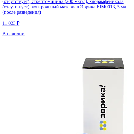
(отсутствует), стрептомицина (200 мкг/л), хлорамфеникола
(отсутствует), контрольный материал Эврика EIM0013, 5 мл
(после разведения)
11 023 ₽
В наличии