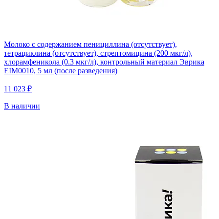
Молоко с содержанием пенициллина (отсутствует),
тетрациклина (отсутствует), стрептомицина (200 мкг/л),
хлорамфеникола (0.3 мкг/л), контрольный материал Эврика
EIM0010, 5 мл (после разведения)
11 023 ₽
В наличии