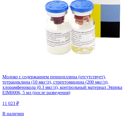
Молоко с содержанием пенициллина (отсутствует),
тетрациклина (10 мкг/л), стрептомицина (200 мкг/л),
хлорамфеникола (0.3 мкг/л), контрольный материал Эврика
EIM0006, 5 мл (после разведения)
11 023 ₽
В наличии