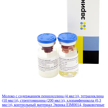
Молоко с содержанием пенициллина (4 мкг/л), тетрациклина
(10 мкг/л), стрептомицина (200 мкг/л), хлорамфеникола (0,3
мкг/л), контрольный материал Эврика EIM0014, браковочные