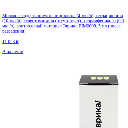
Молоко с содержанием пенициллина (4 мкг/л), тетрациклина
(10 мкг/л), стрептомицина (отсутствует), хлорамфеникола (0.3
мкг/л), контрольный материал Эврика EIM0008, 5 мл (после
разведения)
11 023 ₽
В наличии