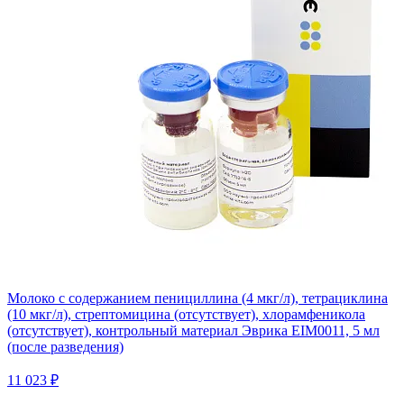
Молоко с содержанием пенициллина (4 мкг/л), тетрациклина
(10 мкг/л), стрептомицина (отсутствует), хлорамфеникола
(отсутствует), контрольный материал Эврика EIM0011, 5 мл
(после разведения)
11 023 ₽