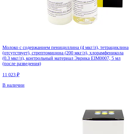
Молоко с содержанием пенициллина (4 мкг/л), тетрациклина
(отсутствует), стрептомицина (200 мкг/л), хлорамфеникола
(0.3 мкг/л), контрольный материал Эврика EIM0007, 5 мл
(после разведения)
11 023 ₽
В наличии