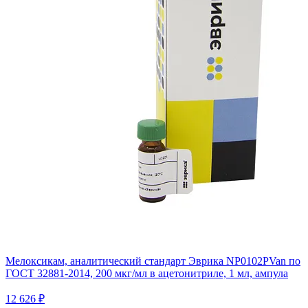
Мелоксикам, аналитический стандарт Эврика NP0102PVan по
ГОСТ 32881-2014, 200 мкг/мл в ацетонитриле, 1 мл, ампула
12 626 ₽