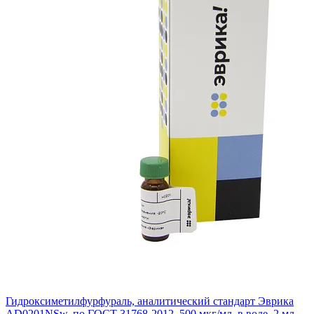
Гидроксиметилфурфураль, аналитический стандарт Эврика
AD0201NSw, по ГОСТ 31768-2012, 500 мкг/мл, в воде, 2 мл,