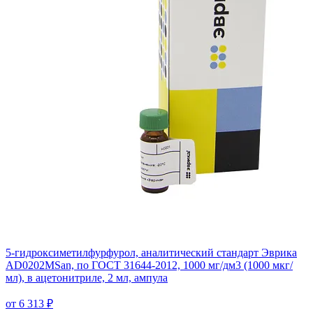
5-гидроксиметилфурфурол, аналитический стандарт Эврика
AD0202MSan, по ГОСТ 31644-2012, 1000 мг/дм3 (1000 мкг/
мл), в ацетонитриле, 2 мл, ампула
от 6 313 ₽