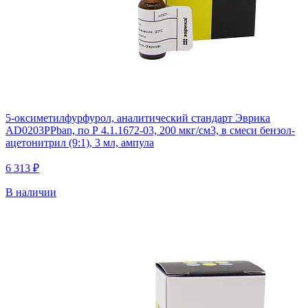
5-оксиметилфурфурол, аналитический стандарт Эврика
AD0203PPban, по Р 4.1.1672-03, 200 мкг/см3, в смеси бензол-
ацетонитрил (9:1), 3 мл, ампула
6 313 ₽
В наличии