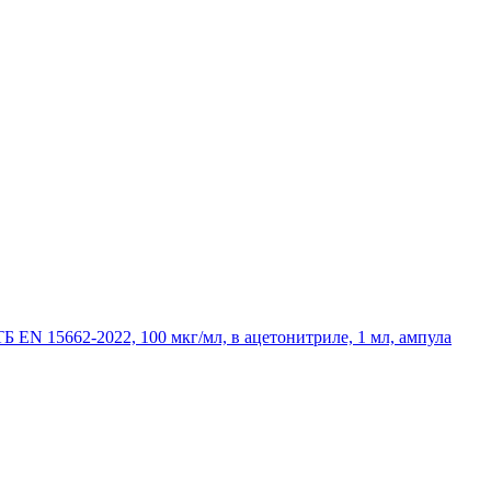
 EN 15662-2022, 100 мкг/мл, в ацетонитриле, 1 мл, ампула