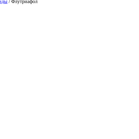
иды
/
Флутриафол