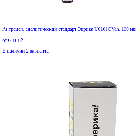
Антрацен, аналитический стандарт Эврика U0101QVan, 100 мкг
от 6 313 ₽
В наличии
2 варианта