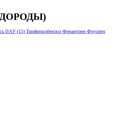
ДОРОДЫ)
сь ПАУ (15)
Трифенилбензол
Фенантрен
Флуорен