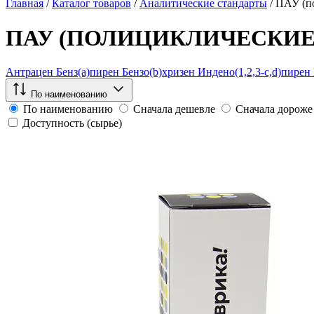
Главная
/
Каталог товаров
/
Аналитические стандарты
/
ПАУ (по
ПАУ (ПОЛИЦИКЛИЧЕСКИЕ
Антрацен
Бенз(а)пирен
Бензо(b)хризен
Индено(1,2,3-c,d)пирен
По наименованию
По наименованию
Сначала дешевле
Сначала дороже
Доступность (сырье)