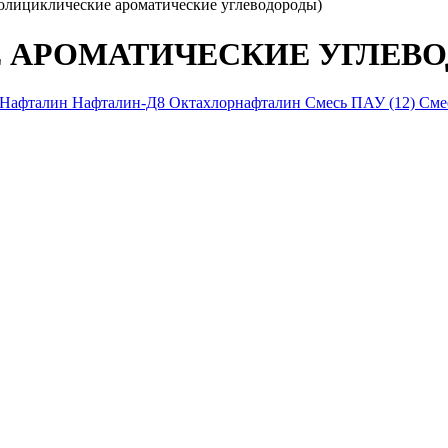
лициклические ароматические углеводороды)
 АРОМАТИЧЕСКИЕ УГЛЕВО
Нафталин
Нафталин-Д8
Октахлорнафталин
Смесь ПАУ (12)
Сме