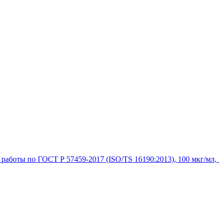
аботы по ГОСТ Р 57459-2017 (ISO/TS 16190:2013), 100 мкг/мл, в