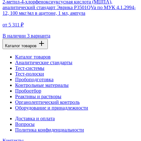
2-метил-4-хлорфеноксиуксусная кислота (МЦПА),
аналитический стандарт Эврика P3501QVa по МУК 4.1.2994-
12, 100 мкг/мл в ацетоне, 1 мл, ампула
от 5 311 ₽
В наличии
3 варианта
Каталог товаров
Каталог товаров
Аналитические стандарты
Тест-системы
Тест-полоски
Пробоподготовка
Контрольные материалы
Пробоотбор
Реактивы и растворы
Органолептический контроль
Оборудование и принадлежности
Доставка и оплата
Вопросы
Политика конфиденциальности
Контакты