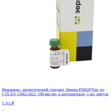
Имазамокс, аналитический стандарт Эврика P2602QVan, по
СТБ EN 15662-2022, 100 мкг/мл, в ацетонитриле, 1 мл, ампула
5 311 ₽