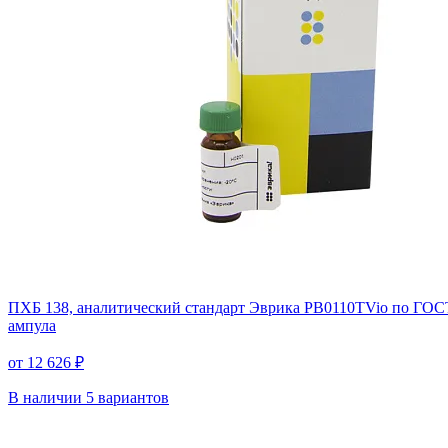
ПХБ 138, аналитический стандарт Эврика PB0110TVio по ГОСТ
ампула
от 12 626 ₽
В наличии
5 вариантов