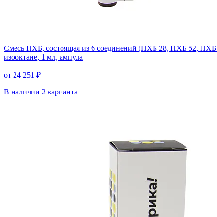
Смесь ПХБ, состоящая из 6 соединений (ПХБ 28, ПХБ 52, ПХБ 
изооктане, 1 мл, ампула
от 24 251 ₽
В наличии
2 варианта