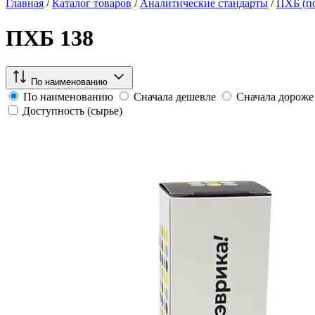
Главная
/
Каталог товаров
/
Аналитические стандарты
/
ПХБ (п
ПХБ 138
По наименованию
По наименованию
Сначала дешевле
Сначала дороже
Доступность (сырье)