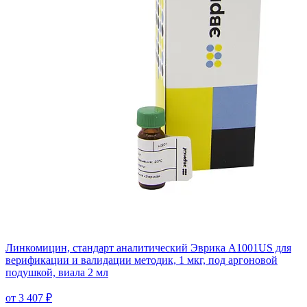
Линкомицин, стандарт аналитический Эврика A1001US для
верификации и валидации методик, 1 мкг, под аргоновой
подушкой, виала 2 мл
от 3 407 ₽