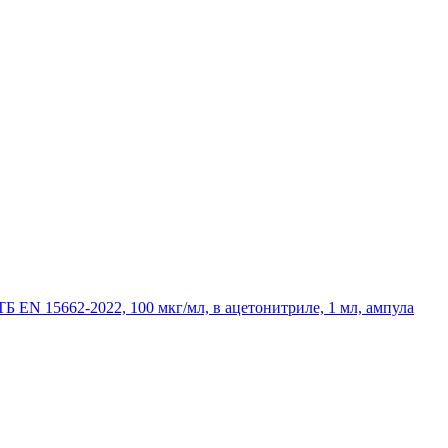
 EN 15662-2022, 100 мкг/мл, в ацетонитриле, 1 мл, ампула