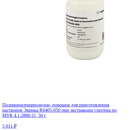
Поливинилпирролидон, порошок для приготовления
растворов Эврика R0405-050 при экстракции глютена по
МУК 4.1.2880-11, 50 г
5 011 ₽