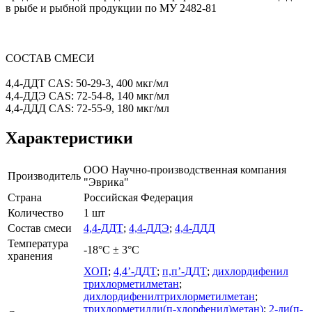
в рыбе и рыбной продукции по МУ 2482-81
СОСТАВ СМЕСИ
4,4-ДДТ CAS: 50-29-3, 400 мкг/мл
4,4-ДДЭ CAS: 72-54-8, 140 мкг/мл
4,4-ДДД CAS: 72-55-9, 180 мкг/мл
Характеристики
ООО Научно-производственная компания
Производитель
"Эврика"
Страна
Российская Федерация
Количество
1 шт
Состав смеси
4,4-ДДТ
;
4,4-ДДЭ
;
4,4-ДДД
Температура
-18°С ± 3°С
хранения
ХОП
;
4,4’-ДДТ
;
п,п’-ДДТ
;
дихлордифенил
трихлорметилметан
;
дихлордифенилтрихлорметилметан
;
трихлорметилди(п-хлорфенил)метан)
;
2-ди(п-