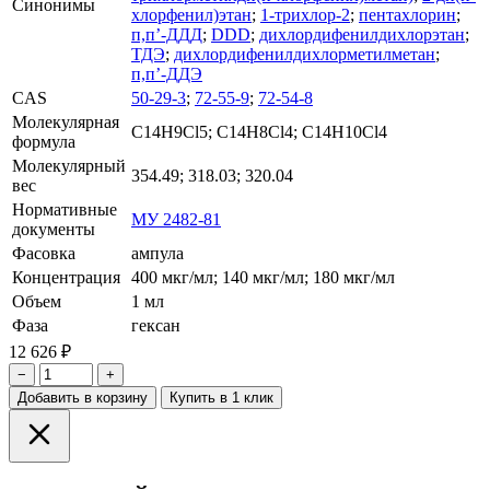
Синонимы
хлорфенил)этан
;
1-трихлор-2
;
пентахлорин
;
п,п’-ДДД
;
DDD
;
дихлордифенилдихлорэтан
;
ТДЭ
;
дихлордифенилдихлорметилметан
;
п,п’-ДДЭ
CAS
50-29-3
;
72-55-9
;
72-54-8
Молекулярная
C14H9Cl5; C14H8Cl4; C14H10Cl4
формула
Молекулярный
354.49; 318.03; 320.04
вес
Нормативные
МУ 2482-81
документы
Фасовка
ампула
Концентрация
400 мкг/мл; 140 мкг/мл; 180 мкг/мл
Объем
1 мл
Фаза
гексан
12 626 ₽
−
+
Добавить в корзину
Купить в 1 клик