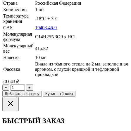
Страна
Российская Федерация
Количество
1 шт
Температура
-18°С ± 3°С
хранения
CAS
19408-46-9
Молекулярная
C14H25N3O9 x HCl
формула
Молекулярный
415.82
вес
Навеска
10 мг
Виала из тёмного стекла на 2 мл, заполненная
Фасовка
аргоном, с глухой крышкой и тефлоновой
прокладкой
20 643 ₽
−
+
Добавить в корзину
Купить в 1 клик
БЫСТРЫЙ ЗАКАЗ