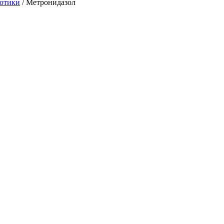
отики
/
Метронидазол