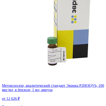
Метоксихлор, аналитический стандарт Эврика P2003QVb, 100
мкг/мл, в бензоле, 1 мл, ампула
от 12 626 ₽