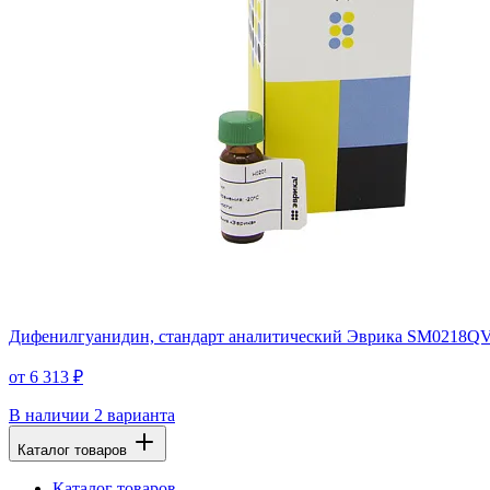
Дифенилгуанидин, стандарт аналитический Эврика SM0218QVcf,
от 6 313 ₽
В наличии
2 варианта
Каталог товаров
Каталог товаров