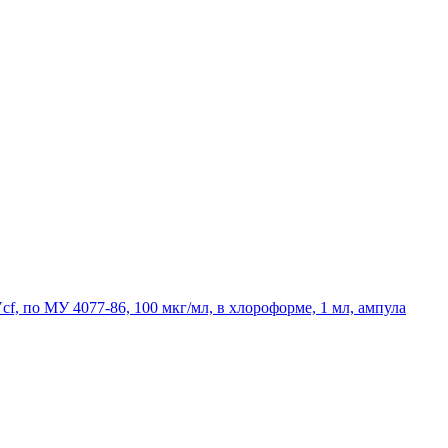
 по МУ 4077-86, 100 мкг/мл, в хлороформе, 1 мл, ампула