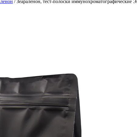
аленон
/
Зеараленон, тест-полоски иммунохроматографические Э