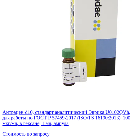
Антрацен-d10, стандарт аналитический Эврика U0102QVh,
для работы по ГОСТ Р 57459-2017 (ISO/TS 16190:2013), 100
мкг/мл, в гексане, 1 мл, ампула
Стоимость по запросу