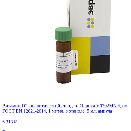
Витамин D2, аналитический стандарт Эврика V0202MNet, по
ГОСТ EN 12821-2014, 1 мг/мл, в этаноле, 5 мл, ампула
6 313 ₽