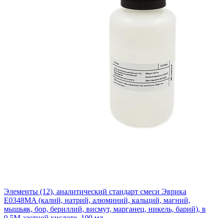
Элементы (12), аналитический стандарт смеси Эврика
E0348MA (калий, натрий, алюминий, кальций, магний,
мышьяк, бор, бериллий, висмут, марганец, никель, барий), в
0,5М азотной кислоте, 100 мл