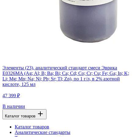
Элементы (23), аналитический стандарт смеси Эврика
E0326MA (Ag; Al; B; Ba; Bi; Ca; Cd; Co; Cr; Cu; Fe; Ga; In; K;
Li; Mg; Mn; Na; Ni; Pb; Sr; Tl; Zn), по 1 г/л, в 2% азотной
кислоте, 125 мл
47 399 ₽
В наличии
Каталог товаров
Каталог товаров
Аналитические стандарты