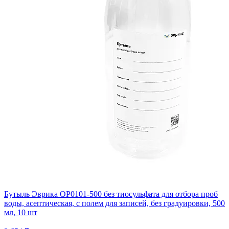
Бутыль Эврика OP0101-500 без тиосульфата для отбора проб
воды, асептическая, с полем для записей, без градуировки, 500
мл, 10 шт