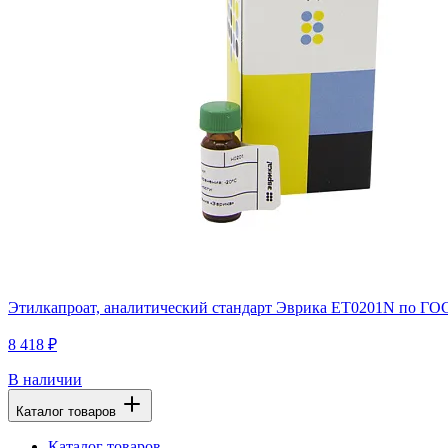
Этилкапроат, аналитический стандарт Эврика ET0201N по ГОС
8 418 ₽
В наличии
Каталог товаров
Каталог товаров