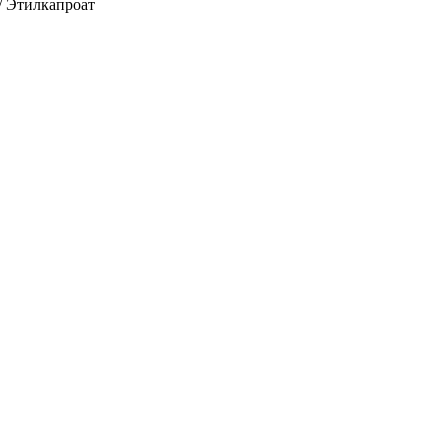
/
Этилкапроат