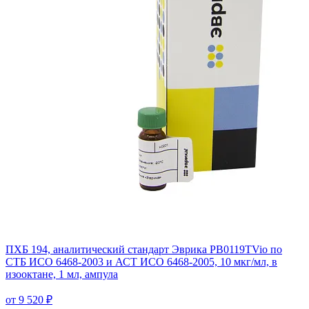
ПХБ 194, аналитический стандарт Эврика PB0119TVio по
СТБ ИСО 6468-2003 и АСТ ИСО 6468-2005, 10 мкг/мл, в
изооктане, 1 мл, ампула
от 9 520 ₽