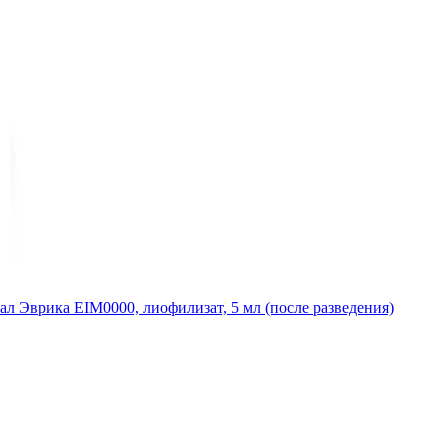
ал Эврика EIM0000, лиофилизат, 5 мл (после разведения)