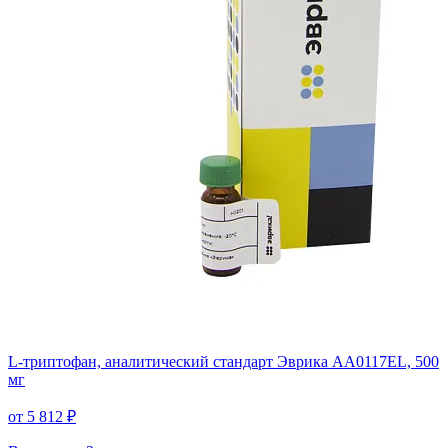
L-триптофан, аналитический стандарт Эврика AA0117EL, 500
мг
от 5 812 ₽