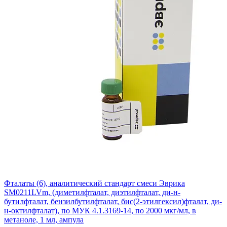
Фталаты (6), аналитический стандарт смеси Эврика
SM0211LVm, (диметилфталат, диэтилфталат, ди-н-
бутилфталат, бензилбутилфталат, бис(2-этилгексил)фталат, ди-
н-октилфталат), по МУК 4.1.3169-14, по 2000 мкг/мл, в
метаноле, 1 мл, ампула