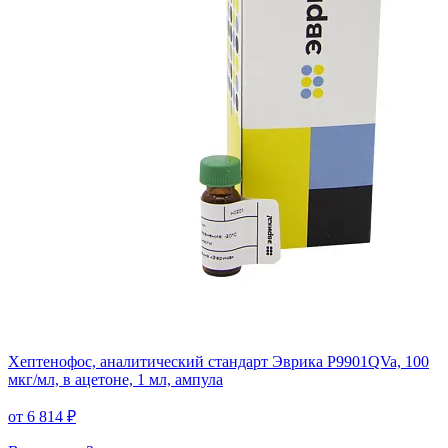
Хептенофос, аналитический стандарт Эврика P9901QVa, 100
мкг/мл, в ацетоне, 1 мл, ампула
от 6 814 ₽