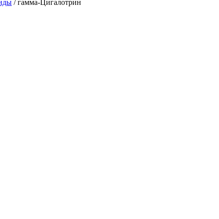
иды
/
гамма-Цигалотрин