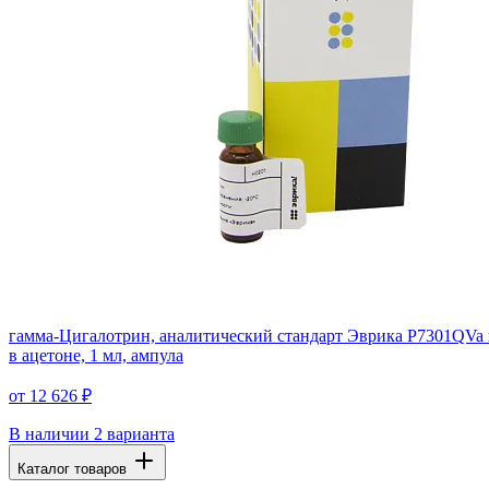
гамма-Цигалотрин, аналитический стандарт Эврика P7301QVa 
в ацетоне, 1 мл, ампула
от 12 626 ₽
В наличии
2 варианта
Каталог товаров