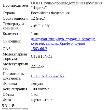
ООО Научно-производственная компания
Производитель
"Эврика"
Страна
Российская Федерация
Срок годности
12 (мес.)
Температура
-18°С ± 3°С
хранения
Количество
1 шт
дайфуран, хинуфур, фурадан, бетафур,
Синонимы
куратер, адифур, брифур, фуран
CAS
1563-66-2
Молекулярная
C12H15NO3
формула
Молекулярный
221.256
вес
Нормативные
СТБ EN 15662-2022
документы
Фасовка
ампула
Концентрация
100 мкг/мл
Объем
1 мл
Фаза
ацетонитрил
5 311 ₽