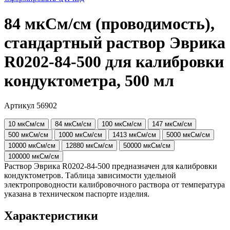
84 мкСм/см (проводимость),
стандартный раствор Эврика
R0202-84-500 для калибровки
кондуктометра, 500 мл
Артикул 56902
10 мкСм/см
84 мкСм/см
100 мкСм/см
147 мкСм/см
500 мкСм/см
1000 мкСм/см
1413 мкСм/см
5000 мкСм/см
10000 мкСм/см
12880 мкСм/см
50000 мкСм/см
100000 мкСм/см
Раствор Эврика R0202-84-500 предназначен для калибровки
кондуктометров. Таблица зависимости удельной
электропроводности калибровочного раствора от температура
указана в техническом паспорте изделия.
Характеристики