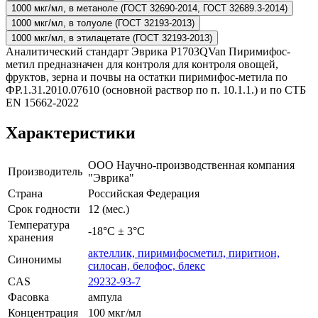
1000 мкг/мл, в метаноле (ГОСТ 32690-2014, ГОСТ 32689.3-2014)
1000 мкг/мл, в толуоле (ГОСТ 32193-2013)
1000 мкг/мл, в этилацетате (ГОСТ 32193-2013)
Аналитический стандарт Эврика P1703QVan Пиримифос-
метил предназначен для контроля для контроля овощей,
фруктов, зерна и почвы на остатки пиримифос-метила по
ФР.1.31.2010.07610 (основной раствор по п. 10.1.1.) и по СТБ
EN 15662-2022
Характеристики
ООО Научно-производственная компания
Производитель
"Эврика"
Страна
Российская Федерация
Срок годности
12 (мес.)
Температура
-18°С ± 3°С
хранения
актеллик, пиримифосметил, пиритион,
Синонимы
силосан, белофос, блекс
CAS
29232-93-7
Фасовка
ампула
Концентрация
100 мкг/мл