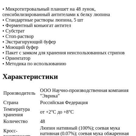
• Микротитровальный планшет на 48 лунок,
сенсибилизированный антителами к белку люпина
• Стандартные растворы люпина, 5 шт
• Ферментный коньюгат антител
• Субстрат
• Стоп-раствор
• Экстрагирующий буфер
• Моющий буфер
• Пакет с замком для хранения неиспользованных стрипов
• Ориентатор
• Методика по использованию
Характеристики
ООО Научно-производственная компания
Производитель
"Эврика"
Страна
Российская Федерация
Температура
от +2°С до +8°С
хранения
Количество
48
Люпин нативный (100%); соевая мука
Кросс-
нативная (0.07%); соевая мука обжаренная