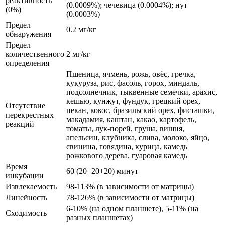
реактивность
(0.0009%); чечевица (0.0004%); нут
(0%)
(0.0003%)
Предел
0.2 мг/кг
обнаружения
Предел
количественного
2 мг/кг
определения
Пшеница, ячмень, рожь, овёс, гречка,
кукуруза, рис, фасоль, горох, миндаль,
подсолнечник, тыквенные семечки, арахис,
кешью, кунжут, фундук, грецкий орех,
Отсутствие
пекан, кокос, бразильский орех, фисташки,
перекрестных
макадамия, каштан, какао, картофель,
реакций
томаты, лук-порей, груша, вишня,
апельсин, клубника, слива, молоко, яйцо,
свинина, говядина, курица, камедь
рожкового дерева, гуаровая камедь
Время
60 (20+20+20) минут
инкубации
Извлекаемость
98-113% (в зависимости от матрицы)
Линейность
78-126% (в зависимости от матрицы)
6-10% (на одном планшете), 5-11% (на
Сходимость
разных планшетах)