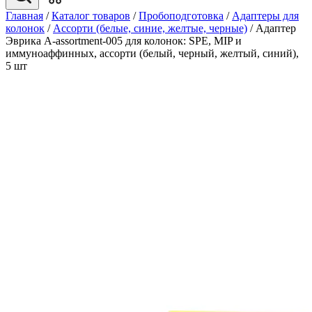
Главная
/
Каталог товаров
/
Пробоподготовка
/
Адаптеры для
колонок
/
Ассорти (белые, синие, желтые, черные)
/
Адаптер
Эврика A-assortment-005 для колонок: SPE, MIP и
иммуноаффинных, ассорти (белый, черный, желтый, синий),
5 шт