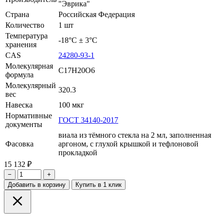
"Эврика"
Страна
Российская Федерация
Количество
1 шт
Температура
-18°С ± 3°С
хранения
CAS
24280-93-1
Молекулярная
C17H20O6
формула
Молекулярный
320.3
вес
Навеска
100 мкг
Нормативные
ГОСТ 34140-2017
документы
виала из тёмного стекла на 2 мл, заполненная
Фасовка
аргоном, с глухой крышкой и тефлоновой
прокладкой
15 132 ₽
−
+
Добавить в корзину
Купить в 1 клик