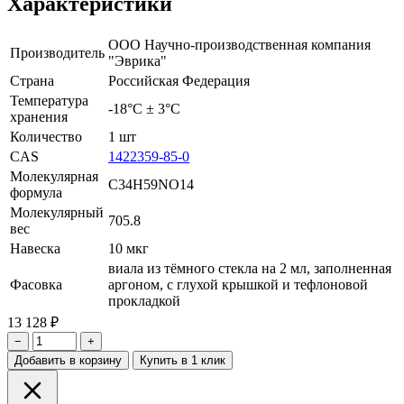
Характеристики
ООО Научно-производственная компания
Производитель
"Эврика"
Страна
Российская Федерация
Температура
-18°С ± 3°С
хранения
Количество
1 шт
CAS
1422359-85-0
Молекулярная
C34H59NO14
формула
Молекулярный
705.8
вес
Навеска
10 мкг
виала из тёмного стекла на 2 мл, заполненная
Фасовка
аргоном, с глухой крышкой и тефлоновой
прокладкой
13 128 ₽
−
+
Добавить в корзину
Купить в 1 клик