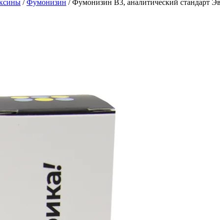
ксины
/
Фумонизин
/
Фумонизин B3, аналитический стандарт Эв