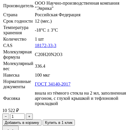
ООО Научно-производственная компания
Производитель
"Эврика"
Страна
Российская Федерация
Срок годности
12 (мес.)
Температура
-18°С ± 3°С
хранения
Количество
1 шт
CAS
18172-33-3
Молекулярная
C20H20N2O3
формула
Молекулярный
336.4
вес
Навеска
100 мкг
Нормативные
ГОСТ 34140-2017
документы
виала из тёмного стекла на 2 мл, заполненная
Фасовка
аргоном, с глухой крышкой и тефлоновой
прокладкой
10 522 ₽
−
+
Добавить в корзину
Купить в 1 клик