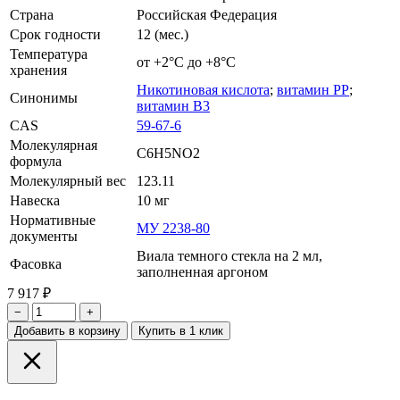
Страна
Российская Федерация
Срок годности
12 (мес.)
Температура
от +2°С до +8°С
хранения
Никотиновая кислота
;
витамин PP
;
Синонимы
витамин B3
CAS
59-67-6
Молекулярная
C6H5NO2
формула
Молекулярный вес
123.11
Навеска
10 мг
Нормативные
МУ 2238-80
документы
Виала темного стекла на 2 мл,
Фасовка
заполненная аргоном
7 917 ₽
−
+
Добавить в корзину
Купить в 1 клик