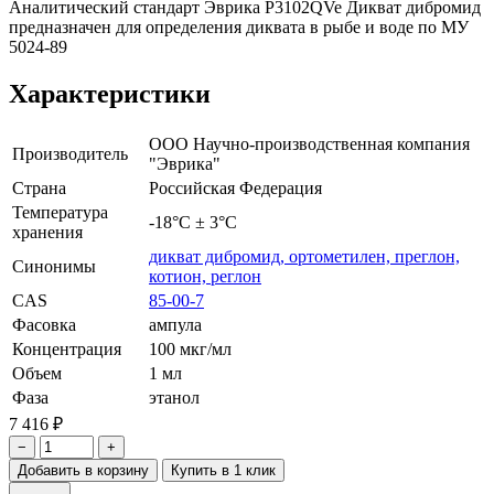
Аналитический стандарт Эврика P3102QVe Дикват дибромид
предназначен для определения диквата в рыбе и воде по МУ
5024-89
Характеристики
ООО Научно-производственная компания
Производитель
"Эврика"
Страна
Российская Федерация
Температура
-18°С ± 3°С
хранения
дикват дибромид, ортометилен, преглон,
Синонимы
котион, реглон
CAS
85-00-7
Фасовка
ампула
Концентрация
100 мкг/мл
Объем
1 мл
Фаза
этанол
7 416 ₽
−
+
Добавить в корзину
Купить в 1 клик