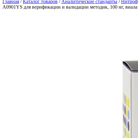
Главная
/
Каталог товаров
/
Аналитические стандарты
/
Нитроф
A0901YS для верификации и валидации методик, 100 нг, виала