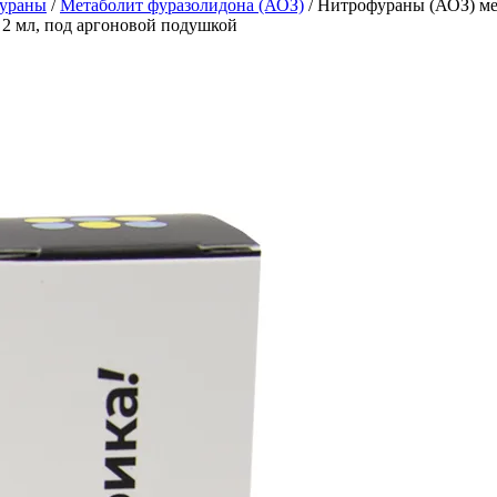
ураны
/
Метаболит фуразолидона (АОЗ)
/
Нитрофураны (АОЗ) ме
 2 мл, под аргоновой подушкой