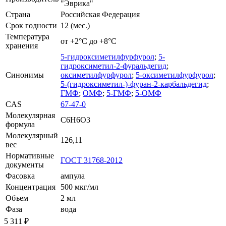
"Эврика"
Страна
Российская Федерация
Срок годности
12 (мес.)
Температура
от +2°С до +8°С
хранения
5-гидроксиметилфурфурол
;
5-
гидроксиметил-2-фуральдегид
;
Синонимы
оксиметилфурфурол
;
5-оксиметилфурфурол
;
5-(гидроксиметил-)-фуран-2-карбальдегид
;
ГМФ
;
ОМФ
;
5-ГМФ
;
5-ОМФ
CAS
67-47-0
Молекулярная
C6H6O3
формула
Молекулярный
126,11
вес
Нормативные
ГОСТ 31768-2012
документы
Фасовка
ампула
Концентрация
500 мкг/мл
Объем
2 мл
Фаза
вода
5 311 ₽