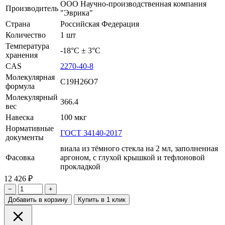
ООО Научно-производственная компания
Производитель
"Эврика"
Страна
Российская Федерация
Количество
1 шт
Температура
-18°С ± 3°С
хранения
CAS
2270-40-8
Молекулярная
C19H26O7
формула
Молекулярный
366.4
вес
Навеска
100 мкг
Нормативные
ГОСТ 34140-2017
документы
виала из тёмного стекла на 2 мл, заполненная
Фасовка
аргоном, с глухой крышкой и тефлоновой
прокладкой
12 426 ₽
−
+
Добавить в корзину
Купить в 1 клик