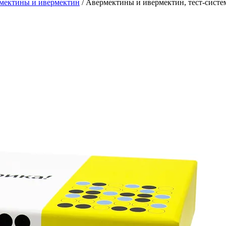
мектины и ивермектин
/
Авермектины и ивермектин, тест-систе