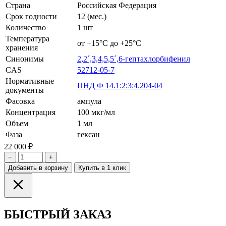
Страна
Российская Федерация
Срок годности
12 (мес.)
Количество
1 шт
Температура
от +15°С до +25°С
хранения
Синонимы
2,2´,3,4,5,5´,6-гептахлорбифенил
CAS
52712-05-7
Нормативные
ПНД Ф 14.1:2:3:4.204-04
документы
Фасовка
ампула
Концентрация
100 мкг/мл
Объем
1 мл
Фаза
гексан
22 000 ₽
−
+
Добавить в корзину
Купить в 1 клик
БЫСТРЫЙ ЗАКАЗ