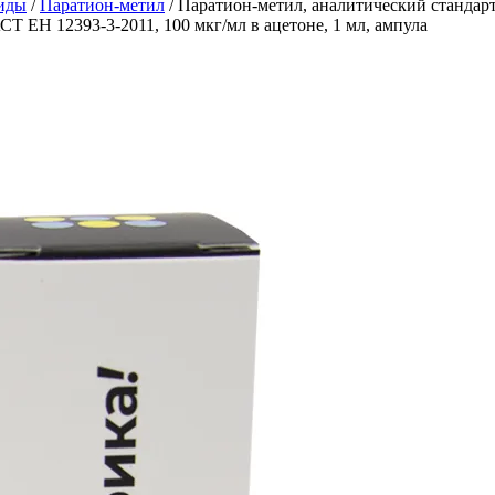
иды
/
Паратион-метил
/
Паратион-метил, аналитический стандар
Т ЕН 12393-3-2011, 100 мкг/мл в ацетоне, 1 мл, ампула